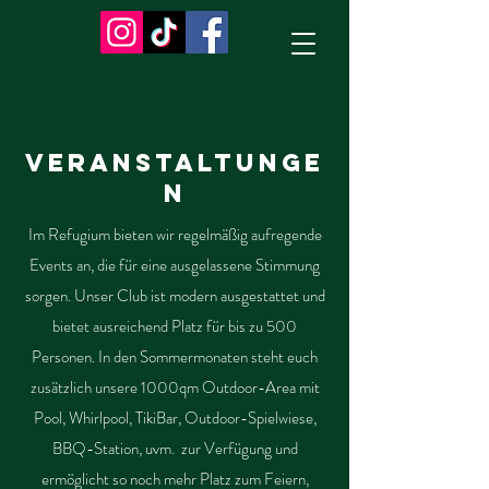
Veranstaltunge
n
Im Refugium bieten wir regelmäßig aufregende
Events an, die für eine ausgelassene Stimmung
sorgen. Unser Club ist modern ausgestattet und
bietet ausreichend Platz für bis zu 500
Personen. In den Sommermonaten steht euch
zusätzlich unsere 1000qm Outdoor-Area mit
Pool, Whirlpool, TikiBar, Outdoor-Spielwiese,
BBQ-Station, uvm. zur Verfügung und
ermöglicht so noch mehr Platz zum Feiern,